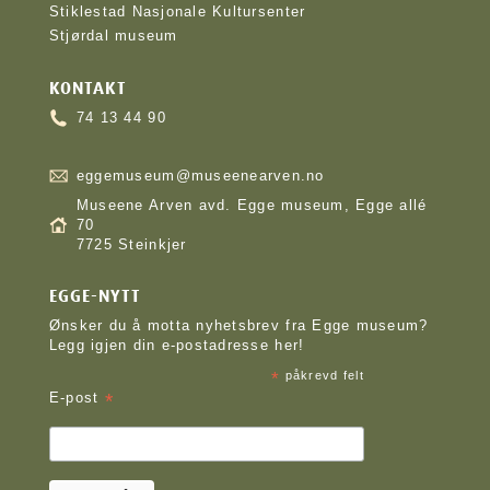
Stiklestad Nasjonale Kultursenter
Stjørdal museum
KONTAKT
74 13 44 90
eggemuseum@museenearven.no
Museene Arven avd. Egge museum, Egge allé
70
7725 Steinkjer
EGGE-NYTT
Ønsker du å motta nyhetsbrev fra Egge museum?
Legg igjen din e-postadresse her!
*
påkrevd felt
*
E-post