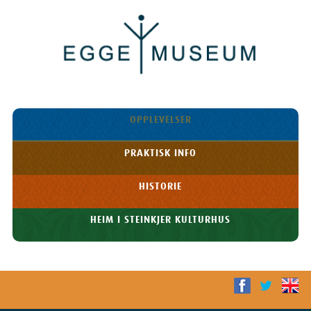
Egge
Museum
HOPP TIL
OPPLEVELSER
INNHOLDET
Meny
PRAKTISK INFO
HISTORIE
HEIM I STEINKJER KULTURHUS