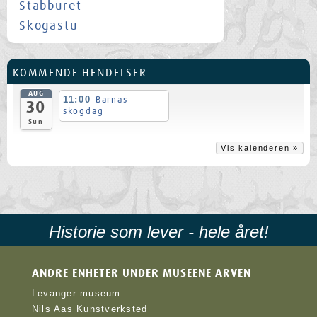
Stabburet
Skogastu
KOMMENDE HENDELSER
AUG
11:00
Barnas
30
skogdag
Sun
Vis kalenderen »
Historie som lever - hele året!
ANDRE ENHETER UNDER MUSEENE ARVEN
Levanger museum
Nils Aas Kunstverksted