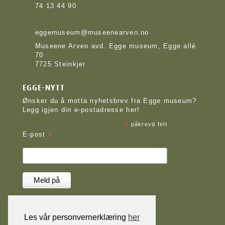
74 13 44 90
eggemuseum@museenearven.no
Museene Arven avd. Egge museum, Egge allé
70
7725 Steinkjer
EGGE-NYTT
Ønsker du å motta nyhetsbrev fra Egge museum?
Legg igjen din e-postadresse her!
*
påkrevd felt
*
E-post
Les vår personvernerklæring
her