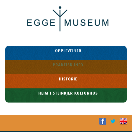
Egge
Museum
HOPP TIL
OPPLEVELSER
INNHOLDET
Meny
PRAKTISK INFO
HISTORIE
HEIM I STEINKJER KULTURHUS