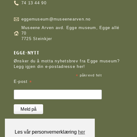
74 13 44 90
eggemuseum@museenearven.no
Museene Arven avd. Egge museum, Egge allé
70
7725 Steinkjer
EGGE-NYTT
Ønsker du å motta nyhetsbrev fra Egge museum?
Legg igjen din e-postadresse her!
*
påkrevd felt
*
E-post
Les vår personvernerklæring
her