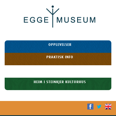
Egge
Museum
HOPP TIL
OPPLEVELSER
INNHOLDET
Meny
PRAKTISK INFO
HISTORIE
HEIM I STEINKJER KULTURHUS