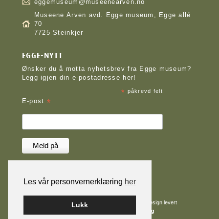
eggemuseum@museenearven.no
Museene Arven avd. Egge museum, Egge allé
70
7725 Steinkjer
EGGE-NYTT
Ønsker du å motta nyhetsbrev fra Egge museum?
Legg igjen din e-postadresse her!
*
påkrevd felt
*
E-post
Les vår personvernerklæring
her
Nettløsningen er levert av
Smart Media AS
|
Design levert
Lukk
av
WOW Medialab
|
Tilgjengelighetserklæring