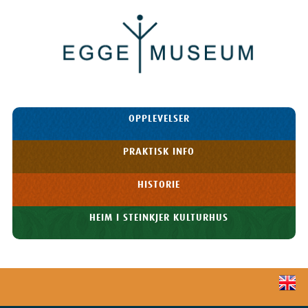
Egge
Museum
HOPP TIL
OPPLEVELSER
INNHOLDET
Meny
PRAKTISK INFO
HISTORIE
HEIM I STEINKJER KULTURHUS