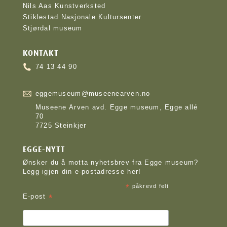
Nils Aas Kunstverksted
Stiklestad Nasjonale Kultursenter
Stjørdal museum
KONTAKT
74 13 44 90
eggemuseum@museenearven.no
Museene Arven avd. Egge museum, Egge allé
70
7725 Steinkjer
EGGE-NYTT
Ønsker du å motta nyhetsbrev fra Egge museum?
Legg igjen din e-postadresse her!
*
påkrevd felt
*
E-post