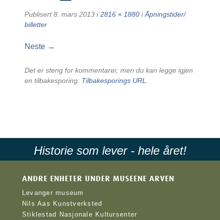
Publisert
8. mars 2013
i
2816 × 1880
i
Åpningstider/
billetter
Neste →
Det er steng for kommentarer, men du kan legge igjen
en tilbakesporing:
Tilbakesporings URL
.
Historie som lever - hele året!
ANDRE ENHETER UNDER MUSEENE ARVEN
Levanger museum
Nils Aas Kunstverksted
Stiklestad Nasjonale Kultursenter