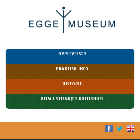
Egge
Museum
HOPP TIL
OPPLEVELSER
INNHOLDET
Meny
PRAKTISK INFO
HISTORIE
HEIM I STEINKJER KULTURHUS