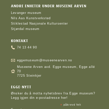
ANDRE ENHETER UNDER MUSEENE ARVEN
Levanger museum
Nils Aas Kunstverksted
Stiklestad Nasjonale Kultursenter
Stjørdal museum
KONTAKT
74 13 44 90
eggemuseum@museenearven.no
Museene Arven avd. Egge museum, Egge allé
70
7725 Steinkjer
EGGE-NYTT
Ønsker du å motta nyhetsbrev fra Egge museum?
Legg igjen din e-postadresse her!
*
påkrevd felt