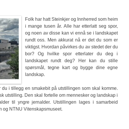
Folk har hatt Steinkjer og Innherred som heim
i mange tusen år. Alle har etterlatt seg spor,
og noen av disse kan vi ennå se i landskapet
rundt oss. Men akkurat nå er det du som er
viktigst. Hvordan påvirkes du av stedet der du
bor? Og hvilke spor etterlater du deg i
landskapet rundt deg? Her kan du stille
spørsmål, tegne kart og bygge dine egne
landskap.
r du i tillegg en smakebit på utstillingen som skal komme.
isk utstilling. Den skal fortelle om mennesker og landskap i
alder til yngre jernalder. Utstillingen lages i samarbeid
m og NTNU Vitenskapsmuseet.