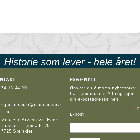
Historie som lever - hele året!
NTAKT
EGGE-NYTT
74 13 44 90
Ønsker du å motta nyhetsbrev
fra Egge museum? Legg igjen
din e-postadresse her!
eggemuseum@museenearve
*
p
n.no
*
E-post
Museene Arven avd. Egge
museum, Egge allé 70
7725 Steinkjer