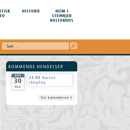
KTISK
HISTORIE
HEIM I
NFO
STEINKJER
KULTURHUS
Søk
KOMMENDE HENDELSER
AUG
11:00
Barnas
30
skogdag
Sun
Vis kalenderen »