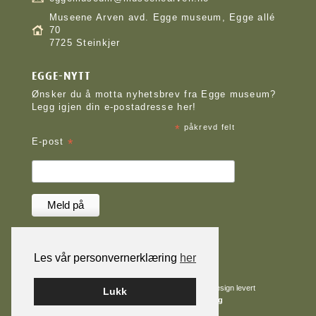
Museene Arven avd. Egge museum, Egge allé
70
7725 Steinkjer
EGGE-NYTT
Ønsker du å motta nyhetsbrev fra Egge museum?
Legg igjen din e-postadresse her!
*
påkrevd felt
*
E-post
Les vår personvernerklæring
her
Nettløsningen er levert av
Smart Media AS
|
Design levert
Lukk
av
WOW Medialab
|
Tilgjengelighetserklæring