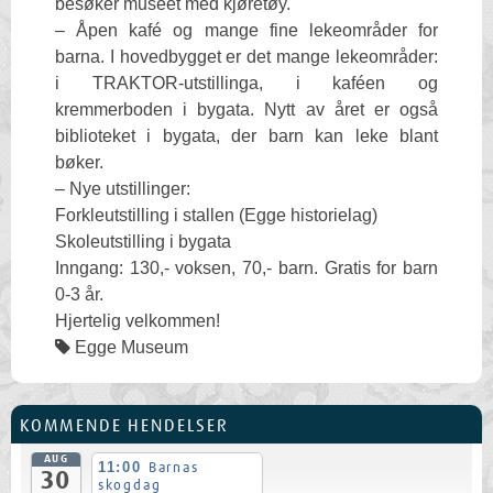
besøker museet med kjøretøy.
– Åpen kafé og mange fine lekeområder for
barna. I hovedbygget er det mange lekeområder:
i TRAKTOR-utstillinga, i kaféen og
kremmerboden i bygata. Nytt av året er også
biblioteket i bygata, der barn kan leke blant
bøker.
– Nye utstillinger:
Forkleutstilling i stallen (Egge historielag)
Skoleutstilling i bygata
Inngang: 130,- voksen, 70,- barn. Gratis for barn
0-3 år.
Hjertelig velkommen!
Egge Museum
KOMMENDE HENDELSER
AUG
11:00
Barnas
30
skogdag