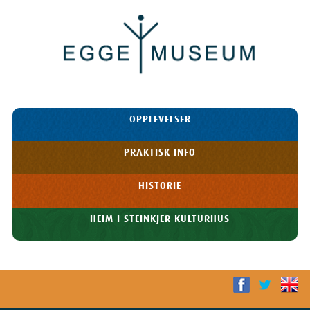
Egge
Museum
HOPP TIL
OPPLEVELSER
INNHOLDET
Meny
PRAKTISK INFO
HISTORIE
HEIM I STEINKJER KULTURHUS