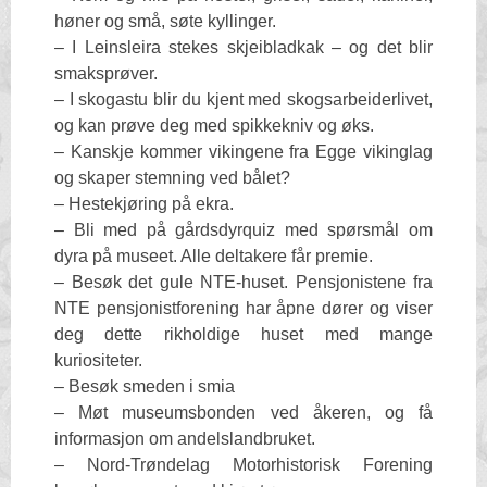
høner og små, søte kyllinger.
– I Leinsleira stekes skjeibladkak – og det blir
smaksprøver.
– I skogastu blir du kjent med skogsarbeiderlivet,
og kan prøve deg med spikkekniv og øks.
– Kanskje kommer vikingene fra Egge vikinglag
og skaper stemning ved bålet?
– Hestekjøring på ekra.
– Bli med på gårdsdyrquiz med spørsmål om
dyra på museet. Alle deltakere får premie.
– Besøk det gule NTE-huset. Pensjonistene fra
NTE pensjonistforening har åpne dører og viser
deg dette rikholdige huset med mange
kuriositeter.
– Besøk smeden i smia
– Møt museumsbonden ved åkeren, og få
informasjon om andelslandbruket.
– Nord-Trøndelag Motorhistorisk Forening