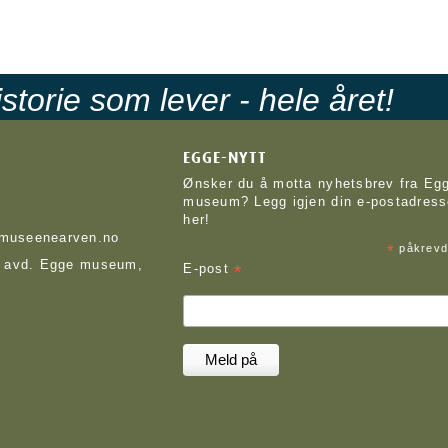
storie som lever - hele året!
EGGE-NYTT
Ønsker du å motta nyhetsbrev fra Eg
museum? Legg igjen din e-postadres
her!
useenearven.no
*
påkrevd 
 avd. Egge museum,
*
E-post