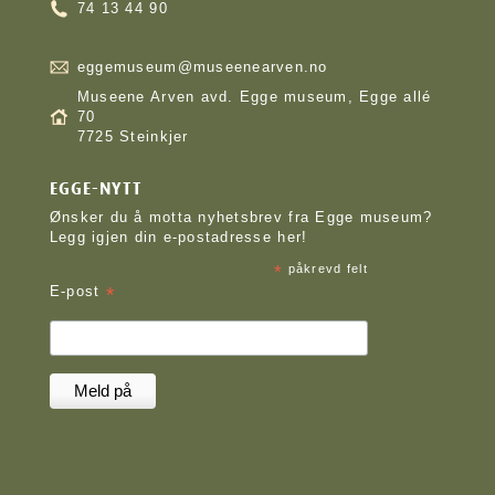
74 13 44 90
eggemuseum@museenearven.no
Museene Arven avd. Egge museum, Egge allé
70
7725 Steinkjer
EGGE-NYTT
Ønsker du å motta nyhetsbrev fra Egge museum?
Legg igjen din e-postadresse her!
*
påkrevd felt
*
E-post