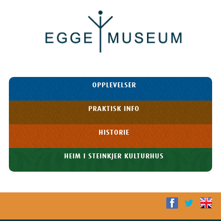
Egge
Museum
HOPP TIL
OPPLEVELSER
INNHOLDET
Meny
PRAKTISK INFO
HISTORIE
HEIM I STEINKJER KULTURHUS