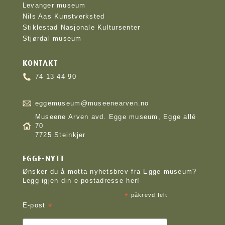
Levanger museum
Nils Aas Kunstverksted
Stiklestad Nasjonale Kultursenter
Stjørdal museum
KONTAKT
74 13 44 90
eggemuseum@museenearven.no
Museene Arven avd. Egge museum, Egge allé
70
7725 Steinkjer
EGGE-NYTT
Ønsker du å motta nyhetsbrev fra Egge museum?
Legg igjen din e-postadresse her!
*
påkrevd felt
*
E-post