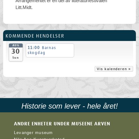
Arrangementet er en del av litteraturfestivalen
Litt.Midt.
KOMMENDE HENDELSER
AUG
11:00
Barnas
30
skogdag
Sun
Vis kalenderen »
Historie som lever - hele året!
ANDRE ENHETER UNDER MUSEENE ARVEN
Levanger museum