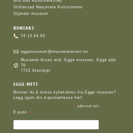
Nils Aas Kunstverksted
Stiklestad Nasjonale Kultursenter
Stjørdal museum
KONTAKT
74 13 44 90
eggemuseum@museenearven.no
Museene Arven avd. Egge museum, Egge allé
70
7725 Steinkjer
EGGE-NYTT
Ønsker du å motta nyhetsbrev fra Egge museum?
Legg igjen din e-postadresse her!
*
påkrevd felt
*
E-post