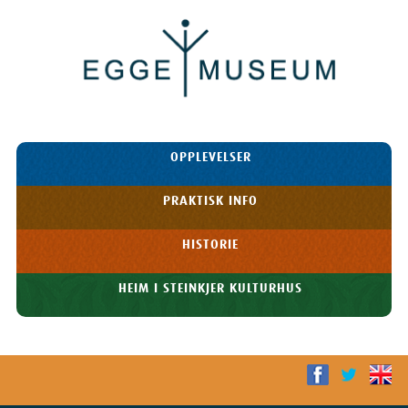
Egge
Museum
HOPP TIL
OPPLEVELSER
INNHOLDET
Meny
PRAKTISK INFO
HISTORIE
HEIM I STEINKJER KULTURHUS