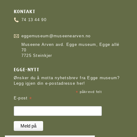
KONTAKT
74 13 44 90
eggemuseum@museenearven.no
Museene Arven avd. Egge museum, Egge allé
70
7725 Steinkjer
EGGE-NYTT
Ønsker du å motta nyhetsbrev fra Egge museum?
Legg igjen din e-postadresse her!
*
påkrevd felt
*
E-post