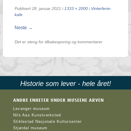
Publisert
28. januar 2021
i
1333 × 2000
i
Vinterferie-
kafe
Neste →
Det er steng for tilbakesporing og kommentarer.
Historie som lever - hele året!
ANDRE ENHETER UNDER MUSEENE ARVEN
Levanger museum
Nils Aas Kunstverksted
Stiklestad Nasjonale Kultursenter
Stjørdal museum