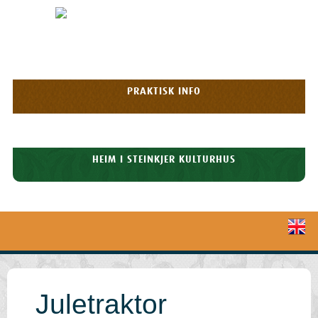
Egge
HOPP TIL
OPPLEVELSER
Museum
INNHOLDET
Meny
PRAKTISK INFO
HISTORIE
HEIM I STEINKJER KULTURHUS
Juletraktor