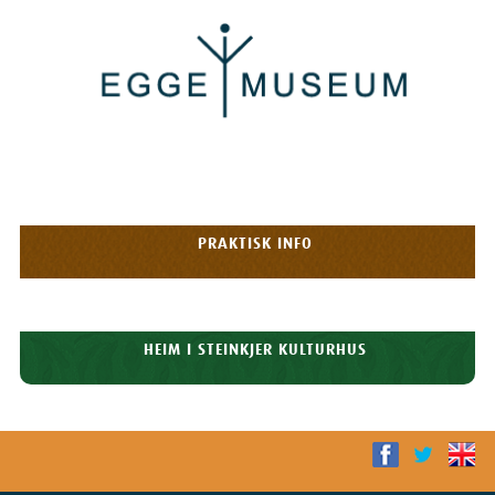
Egge
Museum
HOPP TIL
OPPLEVELSER
INNHOLDET
Meny
PRAKTISK INFO
HISTORIE
HEIM I STEINKJER KULTURHUS