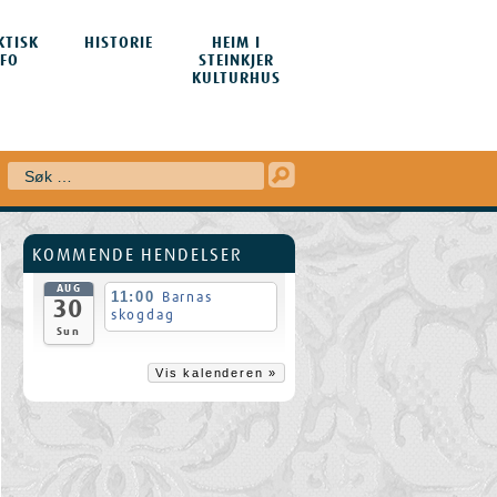
KTISK
HISTORIE
HEIM I
NFO
STEINKJER
KULTURHUS
Søk
KOMMENDE HENDELSER
AUG
11:00
Barnas
30
skogdag
Sun
Vis kalenderen »