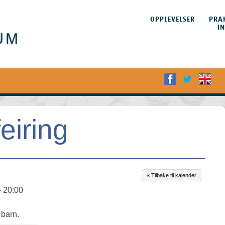
HOPP TIL
INNHOLDET
OPPLEVELSER
PRA
Meny
I
eiring
« Tilbake til kalender
- 20:00
 barn.