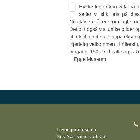
Hvilke fugler kan vi få på 
setter vi slik pris på di
Nicolaisen kåserer om fugler ru
Det blir også vist unike bilder o
bli utstilt en del utstoppa eksem
Hjertelig velkommen til Ytters
Inngang: 150,- inkl kaffe og ka
Egge Museum
ANDRE ENHETER UNDER
KO
MUSEENE ARVEN
Levanger museum
Nils Aas Kunstverksted