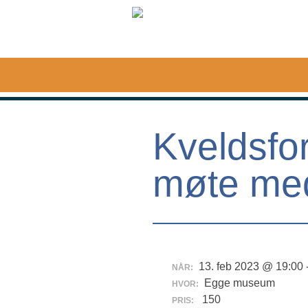
Egge
Museum
Kveldsfo
møte med
13. feb 2023 @ 19:00 
NÅR:
Egge museum
HVOR:
150
PRIS: