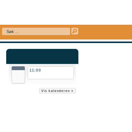
KTISK
HISTORIE
HEIM I
NFO
STEINKJER
KULTURHUS
Søk
KOMMENDE HENDELSER
AUG
11:00
Barnas
30
skogdag
Sun
Vis kalenderen »