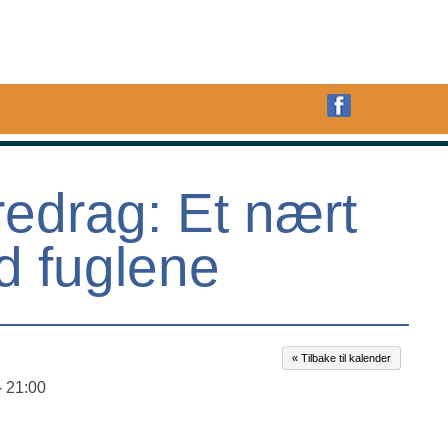
HOPP TIL
INNHOLDET
OPPLEVELSER
PRA
Meny
I
redrag: Et nært
 fuglene
« Tilbake til kalender
- 21:00