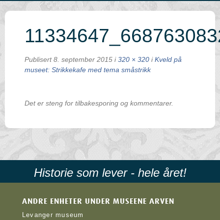
11334647_668763083
Publisert
8. september 2015
i
320 × 320
i
Kveld på
museet: Strikkekafe med tema småstrikk
Det er steng for tilbakesporing og kommentarer.
Historie som lever - hele året!
ANDRE ENHETER UNDER MUSEENE ARVEN
Levanger museum