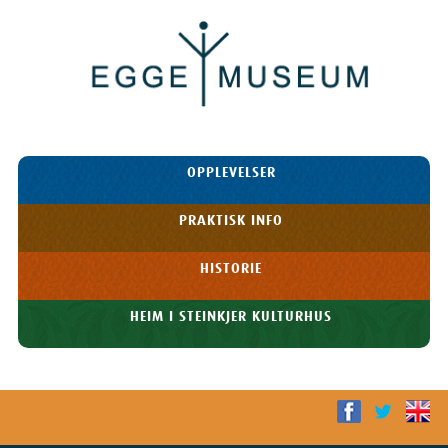
Egge
Museum
HOPP TIL
OPPLEVELSER
INNHOLDET
Meny
PRAKTISK INFO
HISTORIE
HEIM I STEINKJER KULTURHUS