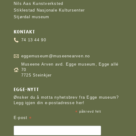
Nils Aas Kunstverksted
Stiklestad Nasjonale Kultursenter
Stjørdal museum
KONTAKT
74 13 44 90
eggemuseum@museenearven.no
Museene Arven avd. Egge museum, Egge allé
70
7725 Steinkjer
EGGE-NYTT
Ønsker du å motta nyhetsbrev fra Egge museum?
Legg igjen din e-postadresse her!
*
påkrevd felt
*
E-post