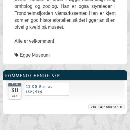
ornitolog og zoolog. Han er også styreleder i
Trondheimsfjorden våtmarkssenter. Han er kjent
som en god historieforteller, så det ligger an til en
trivelig kveld på museet.
Alle er velkommen!
Egge Museum
KOMMENDE HENDELSER
AUG
11:00
Barnas
30
skogdag
Sun
Vis kalenderen »