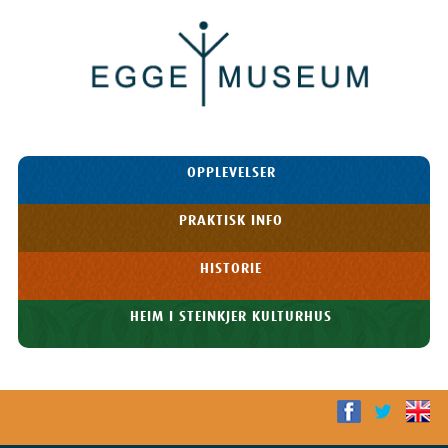
Egge
Museum
HOPP TIL
OPPLEVELSER
INNHOLDET
Meny
PRAKTISK INFO
HISTORIE
HEIM I STEINKJER KULTURHUS