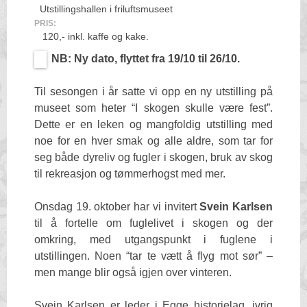
Utstillingshallen i friluftsmuseet
PRIS:
120,- inkl. kaffe og kake.
NB: Ny dato, flyttet fra 19/10 til 26/10.
Til sesongen i år satte vi opp en ny utstilling på
museet som heter “I skogen skulle være fest”.
Dette er en leken og mangfoldig utstilling med
noe for en hver smak og alle aldre, som tar for
seg både dyreliv og fugler i skogen, bruk av skog
til rekreasjon og tømmerhogst med mer.
Onsdag 19. oktober har vi invitert
Svein Karlsen
til å fortelle om fuglelivet i skogen og der
omkring, med utgangspunkt i fuglene i
utstillingen. Noen “tar te vætt å flyg mot sør” –
men mange blir også igjen over vinteren.
Svein Karlsen er leder i Egge historielag, ivrig