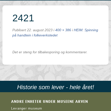
2421
Publisert
22. august 2023
i
400 × 386
i
HEIM: Spinning
på handtein i folkeverkstedet
Det er steng for tilbakesporing og kommentarer.
Historie som lever - hele året!
ANDRE ENHETER UNDER MUSEENE ARVEN
Levanger museum