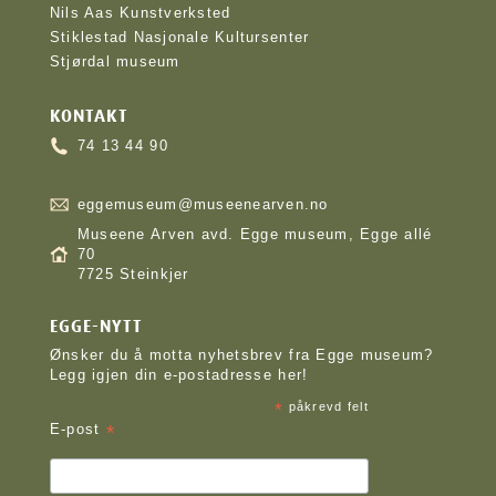
Nils Aas Kunstverksted
Stiklestad Nasjonale Kultursenter
Stjørdal museum
KONTAKT
74 13 44 90
eggemuseum@museenearven.no
Museene Arven avd. Egge museum, Egge allé
70
7725 Steinkjer
EGGE-NYTT
Ønsker du å motta nyhetsbrev fra Egge museum?
Legg igjen din e-postadresse her!
*
påkrevd felt
*
E-post