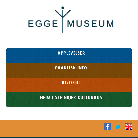
Egge
Museum
HOPP TIL
OPPLEVELSER
INNHOLDET
Meny
PRAKTISK INFO
HISTORIE
HEIM I STEINKJER KULTURHUS