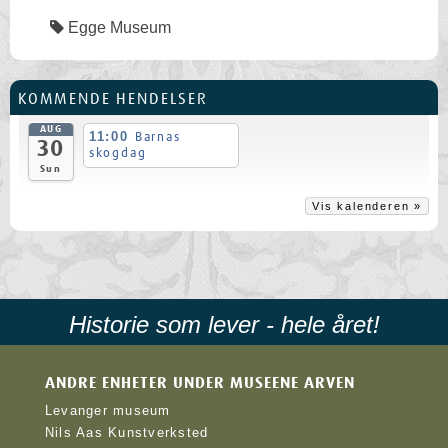
Egge Museum
KOMMENDE HENDELSER
AUG
11:00
Barnas
30
skogdag
Sun
Vis kalenderen »
Historie som lever - hele året!
ANDRE ENHETER UNDER MUSEENE ARVEN
Levanger museum
Nils Aas Kunstverksted