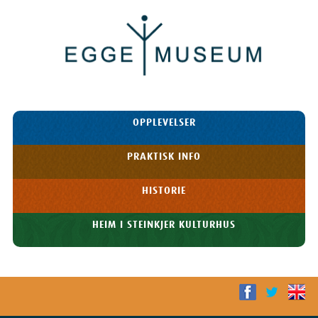
Egge
Museum
HOPP TIL
OPPLEVELSER
INNHOLDET
Meny
PRAKTISK INFO
HISTORIE
HEIM I STEINKJER KULTURHUS