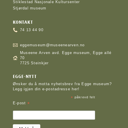
Stiklestad Nasjonale Kultursenter
Stjørdal museum
KONTAKT
74 13 44 90
eggemuseum@museenearven.no
Museene Arven avd. Egge museum, Egge allé
70
7725 Steinkjer
EGGE-NYTT
Ønsker du å motta nyhetsbrev fra Egge museum?
Legg igjen din e-postadresse her!
*
påkrevd felt
*
E-post