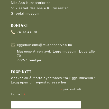
Nils Aas Kunstverksted
Stiklestad Nasjonale Kultursenter
Stjørdal museum
KONTAKT
74 13 44 90
eggemuseum@museenearven.no
Museene Arven avd. Egge museum, Egge allé
70
7725 Steinkjer
EGGE-NYTT
Ønsker du å motta nyhetsbrev fra Egge museum?
Legg igjen din e-postadresse her!
*
påkrevd felt
*
E-post