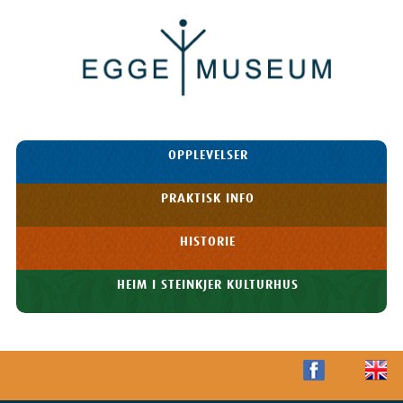
Egge
Museum
HOPP TIL
OPPLEVELSER
INNHOLDET
Meny
PRAKTISK INFO
HISTORIE
HEIM I STEINKJER KULTURHUS