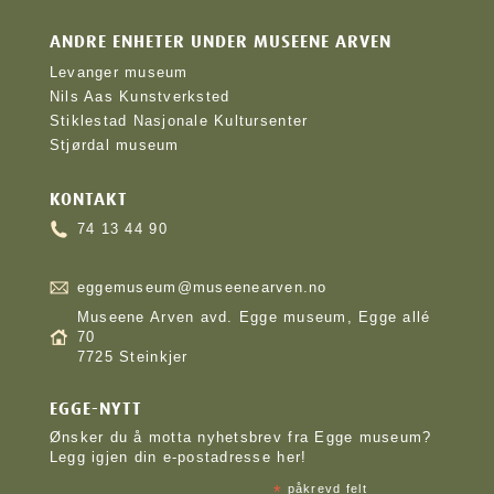
ANDRE ENHETER UNDER MUSEENE ARVEN
Levanger museum
Nils Aas Kunstverksted
Stiklestad Nasjonale Kultursenter
Stjørdal museum
KONTAKT
74 13 44 90
eggemuseum@museenearven.no
Museene Arven avd. Egge museum, Egge allé
70
7725 Steinkjer
EGGE-NYTT
Ønsker du å motta nyhetsbrev fra Egge museum?
Legg igjen din e-postadresse her!
*
påkrevd felt