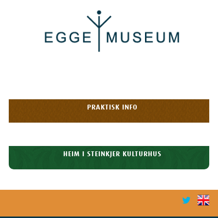
Egge
Museum
HOPP TIL
OPPLEVELSER
INNHOLDET
Meny
PRAKTISK INFO
HISTORIE
HEIM I STEINKJER KULTURHUS