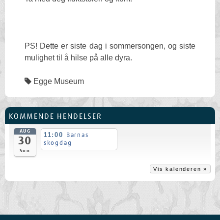
PS! Dette er siste dag i sommersongen, og siste
mulighet til å hilse på alle dyra.
Egge Museum
KOMMENDE HENDELSER
AUG
11:00
Barnas
30
skogdag
Sun
Vis kalenderen »