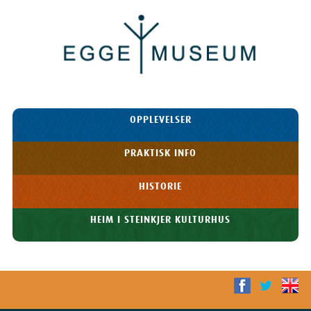
Egge
Museum
HOPP TIL
OPPLEVELSER
INNHOLDET
Meny
PRAKTISK INFO
HISTORIE
HEIM I STEINKJER KULTURHUS