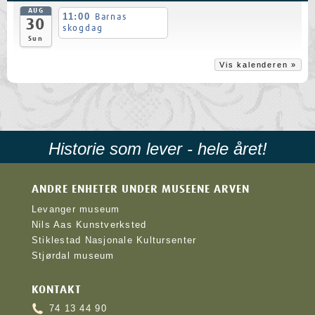
AUG
11:00
Barnas
30
skogdag
Sun
Vis kalenderen »
Historie som lever - hele året!
ANDRE ENHETER UNDER MUSEENE ARVEN
Levanger museum
Nils Aas Kunstverksted
Stiklestad Nasjonale Kultursenter
Stjørdal museum
KONTAKT
74 13 44 90