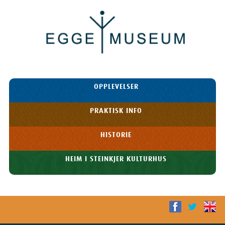
Egge
Museum
HOPP TIL
OPPLEVELSER
INNHOLDET
Meny
PRAKTISK INFO
HISTORIE
HEIM I STEINKJER KULTURHUS