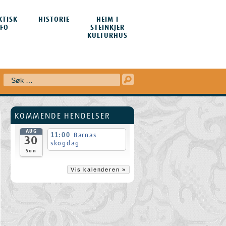
KTISK
HISTORIE
HEIM I
NFO
STEINKJER
KULTURHUS
Søk
KOMMENDE HENDELSER
AUG
11:00
Barnas
30
skogdag
Sun
Vis kalenderen »