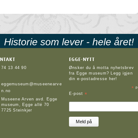
Historie som lever - hele året!
NTAKT
EGGE-NYTT
74 13 44 90
Ønsker du å motta nyhetsbrev
fra Egge museum? Legg igjen
din e-postadresse her!
eggemuseum@museenearve
*
p
n.no
*
E-post
Museene Arven avd. Egge
museum, Egge allé 70
7725 Steinkjer