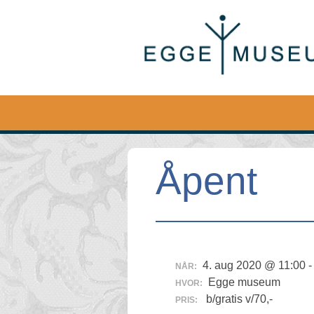
Egge
Museum
Åpent
4. aug 2020 @ 11:00 -
NÅR:
Egge museum
HVOR:
b/gratis v/70,-
PRIS: