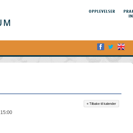
HOPP TIL
INNHOLDET
OPPLEVELSER
PRA
Meny
I
« Tilbake til kalender
 15:00