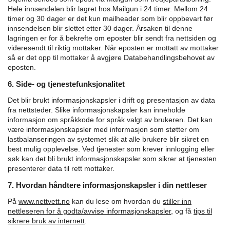
Hele innsendelen blir lagret hos Mailgun i 24 timer. Mellom 24
timer og 30 dager er det kun mailheader som blir oppbevart før
innsendelsen blir slettet etter 30 dager. Årsaken til denne
lagringen er for å bekrefte om eposter blir sendt fra nettsiden og
videresendt til riktig mottaker.
Når eposten er mottatt av mottaker
så er det opp til mottaker å avgjøre Databehandlingsbehovet av
eposten.
6. Side- og tjenestefunksjonalitet
Det blir brukt informasjonskapsler i drift og presentasjon av data
fra nettsteder. Slike informasjonskapsler kan inneholde
informasjon om språkkode for språk valgt av brukeren. Det kan
være informasjonskapsler med informasjon som støtter om
lastbalanseringen av systemet slik at alle brukere blir sikret en
best mulig opplevelse. Ved tjenester som krever innlogging eller
søk kan det bli brukt informasjonskapsler som sikrer at tjenesten
presenterer data til rett mottaker.
7. Hvordan håndtere informasjonskapsler i din nettleser
På
www.nettvett.no
kan du lese om hvordan du
stiller inn
nettleseren for å godta/avvise informasjonskapsler,
og få
tips til
sikrere bruk av internett
.