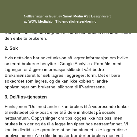
Googles retningslinjer for personvern
.
En IP-adresse er definert
som en personopplysning fordi den kan spores tilbake til en
bestemt maskinvare og dermed til en enkeltperson. Vi bruker
Nettløsningen er levert av
Smart Media AS
|
Design levert
Google Analytics sin sporingskode som
anonymiserer IP-
av
WOW Medialab
|
Tilgjengelighetserklæring
adressen
før informasjonen lagres og bearbeides av Google.
Dermed kan ikke den lagrede IP-adressen brukes til å identifisere
den enkelte brukeren.
2. Søk
Hvis nettsiden har søkefunksjon så lagrer informasjon om hvilke
søkeord brukerne benytter i Google Analytics. Formålet med
lagringen er å gjøre informasjonstilbudet vårt bedre.
Bruksmønsteret for søk lagres i aggregert form. Det er bare
søkeordet som lagres, og de kan ikke kobles til andre
opplysninger om brukerne, slik som til IP-adressene.
3. Del/tips-tjenesten
Funksjonen "Del med andre" kan brukes til å videresende lenker
til nettstedet på e-post, eller til å dele innholdet på sosiale
nettsamfunn. Opplysninger om tips logges ikke hos oss, men
brukes kun der og da til å legge inn tipset hos nettsamfunnet. Vi
kan imidlertid ikke garantere at nettsamfunnet ikke logger disse
opplysningene. Alle slike tjenester bør derfor brukes med vett.