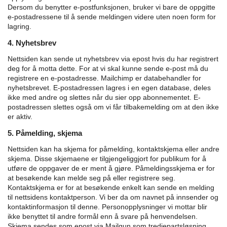
Dersom du benytter e-postfunksjonen, bruker vi bare de oppgitte
e-postadressene til å sende meldingen videre uten noen form for
lagring.
4. Nyhetsbrev
Nettsiden kan sende ut nyhetsbrev via epost hvis du har registrert
deg for å motta dette. For at vi skal kunne sende e-post må du
registrere en e-postadresse. Mailchimp er databehandler for
nyhetsbrevet. E-postadressen lagres i en egen database, deles
ikke med andre og slettes når du sier opp abonnementet. E-
postadressen slettes også om vi får tilbakemelding om at den ikke
er aktiv.
5. Påmelding, skjema
Nettsiden kan ha skjema for påmelding, kontaktskjema eller andre
skjema. Disse skjemaene er tilgjengeliggjort for publikum for å
utføre de oppgaver de er ment å gjøre.
Påmeldingsskjema er for
at besøkende kan melde seg på eller registrere seg.
Kontaktskjema er for at besøkende enkelt kan sende en melding
til nettsidens kontaktperson.
Vi ber da om navnet på innsender og
kontaktinformasjon til denne. Personopplysninger vi mottar blir
ikke benyttet til andre formål enn å svare på henvendelsen.
Skjema sendes som epost via Mailgun som tredjepartsløsning.