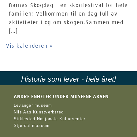
Barnas Skogdag – en skogfestival for hele
familien! Velkommen til en dag full av
aktiviteter i og om skogen.Sammen med
[…]
Vis kalenderen »
Historie som lever - hele året!
Personvernerklæring
ANDRE ENHETER UNDER MUSEENE ARVEN
Levanger museum
Personvernerklæring
Nils Aas Kunstverksted
Personvernerklæringen handler om hvordan denne nettsiden
Stiklestad Nasjonale Kultursenter
samler inn og bruker informasjon om besøkende. Erklæringen
Stjørdal museum
inneholder informasjon du har krav på når det samles inn
opplysninger fra nettstedet vårt, og generell informasjon om