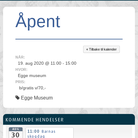
Åpent
« Tilbake til kalender
NÅR:
19. aug 2020 @ 11:00 - 15:00
HVOR:
Egge museum
PRIS:
b/gratis v/70,-
Egge Museum
KOMMENDE HENDELSER
AUG
11:00
Barnas
30
skogdag