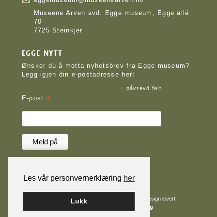
Museene Arven avd. Egge museum, Egge allé
70
7725 Steinkjer
EGGE-NYTT
Ønsker du å motta nyhetsbrev fra Egge museum?
Legg igjen din e-postadresse her!
*
påkrevd felt
*
E-post
Les vår personvernerklæring
her
Nettløsningen er levert av
Smart Media AS
|
Design levert
Lukk
av
WOW Medialab
|
Tilgjengelighetserklæring