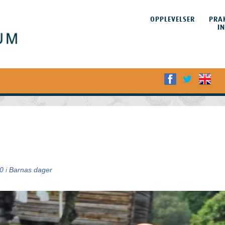
HOPP TIL
INNHOLDET
OPPLEVELSER
PRA
Meny
I
0
i
Barnas dager