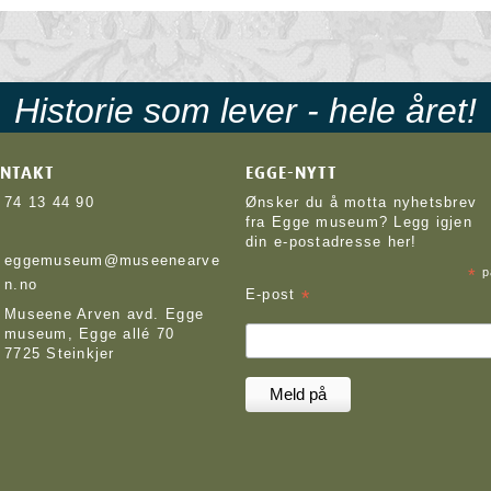
Historie som lever - hele året!
NTAKT
EGGE-NYTT
74 13 44 90
Ønsker du å motta nyhetsbrev
fra Egge museum? Legg igjen
din e-postadresse her!
eggemuseum@museenearve
*
p
n.no
*
E-post
Museene Arven avd. Egge
museum, Egge allé 70
7725 Steinkjer