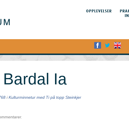
HOPP TIL
INNHOLDET
OPPLEVELSER
PRA
Meny
I
 Bardal Ia
768
i
Kulturminnetur med Ti på topp Steinkjer
kommentarer.