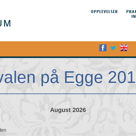
HOPP TIL
INNHOLDET
OPPLEVELSER
PRA
Meny
I
ivalen på Egge 20
August 2026
den