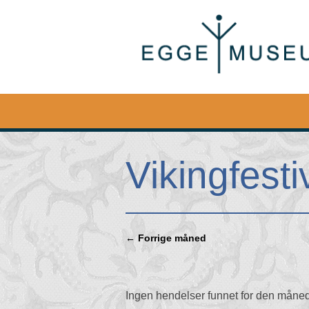
Egge
Museum
Vikingfest
← Forrige måned
Ingen hendelser funnet for den måne