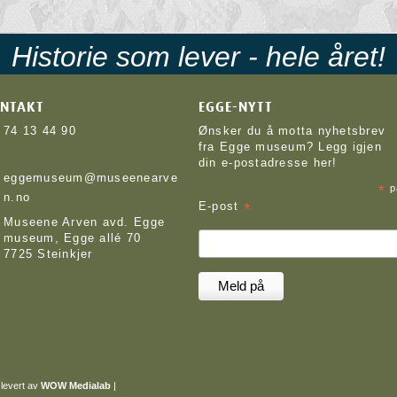
Historie som lever - hele året!
NTAKT
EGGE-NYTT
74 13 44 90
Ønsker du å motta nyhetsbrev
fra Egge museum? Legg igjen
din e-postadresse her!
eggemuseum@museenearve
*
p
n.no
*
E-post
Museene Arven avd. Egge
museum, Egge allé 70
7725 Steinkjer
levert av
WOW Medialab
|