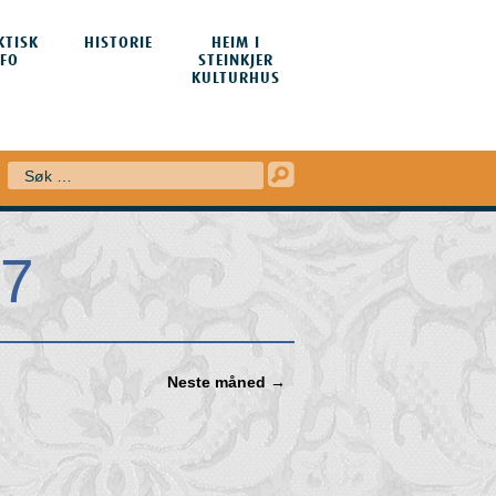
KTISK
HISTORIE
HEIM I
NFO
STEINKJER
KULTURHUS
Søk
17
Neste måned →