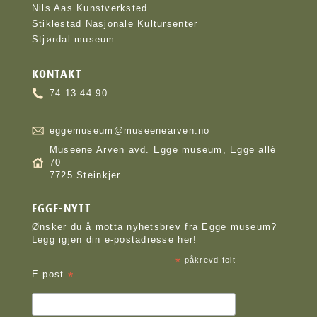
Nils Aas Kunstverksted
Stiklestad Nasjonale Kultursenter
Stjørdal museum
KONTAKT
74 13 44 90
eggemuseum@museenearven.no
Museene Arven avd. Egge museum, Egge allé
70
7725 Steinkjer
EGGE-NYTT
Ønsker du å motta nyhetsbrev fra Egge museum?
Legg igjen din e-postadresse her!
*
påkrevd felt
*
E-post