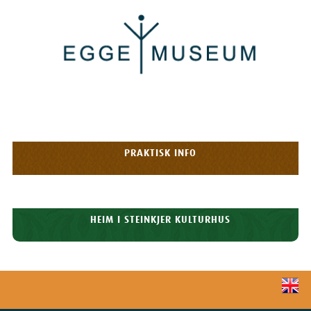
Egge
Museum
HOPP TIL
OPPLEVELSER
INNHOLDET
Meny
PRAKTISK INFO
HISTORIE
HEIM I STEINKJER KULTURHUS